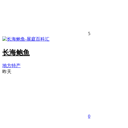
5
长海鲍鱼
地方特产
昨天
0