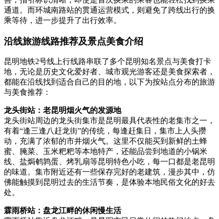
通道。而环城南路站的贯通运营模式，则避免了跨线出行的换
乘等待，进一步提升了出行效率。
沿线旅游线路推荐及景点美食介绍
昆明地铁2号线上行线路串联了多个昆明知名景点与美食打卡
地，无论是历史文化爱好者、城市观光游客还是美食探索者，
都能在沿线找到适合自己的目的地，以下为按站点分布的旅游
与美食推荐：
龙头街站：老昆明烟火气的发源地
龙头街站周边的龙头街集市是昆明最具代表性的老集市之一，
有着“逢三逢八赶龙街”的传统，每逢赶集日，集市上人头攒
动，充满了浓郁的市井烟火气。这里不仅能买到新鲜的土蜂
蜜、腌菜、玉米粑粑等本地特产，还能品尝到地道的小锅米
线、盐焗鹌鹑蛋、烤乳扇等昆明特色小吃，每一口都是老昆明
的味道。集市附近还有一些保存完好的老建筑，漫步其中，仿
佛能触摸到昆明过去的生活节奏，是体验本地民俗文化的好去
处。
霖雨桥站：盘龙江畔的休闲慢生活