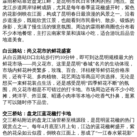
霖雨桥站靠近盘龙江畔，是昆明市民日常休闲的热门地点。盘
龙江步道两岸绿树成荫，尤其是每年春季蓝花楹盛开时，紫色
的花影倒映在江面，构成了昆明春日最浪漫的风景之一。沿着
步道漫步，既能欣赏江景，也能看到市民垂钓、散步、锻炼的
身影，充满了慢生活的惬意氛围。周边的霖雨桥商圈也分布着
不少本地餐馆，主打云南家常菜和滇味小吃，适合游玩后品尝
地道美食。
白云路站：尚义花市的鲜花盛宴
从白云路站D口出站步行约10分钟，即可到达昆明规模最大的
鲜花市场——尚义花市。这里是昆明“春城”名片的生动体现，
市场内鲜花种类繁多，玫瑰、百合、洋桔梗等鲜切花价格亲
民，还有干花、多肉植物、花艺周边等商品可供选择。无论是
想买一束鲜花装点生活，还是感受昆明“四季鲜花不断”的氛
围，尚义花市都是不可错过的打卡地。市场周边还有不少小吃
摊，烤洋芋、炸豆腐、昭通小肉串等本地小吃香气扑鼻，逛累
了可以随时停下品尝。
交三桥站：盘龙江蓝花楹打卡地
交三桥站附近的盘龙江油管桥至桃源段，是昆明蓝花楹的热门
观赏点之一。每年4月底至5月上旬，江边的蓝花楹树盛开，紫
色的花朵如云似霞，倒映在江面上，形成了“一江春水紫花影”