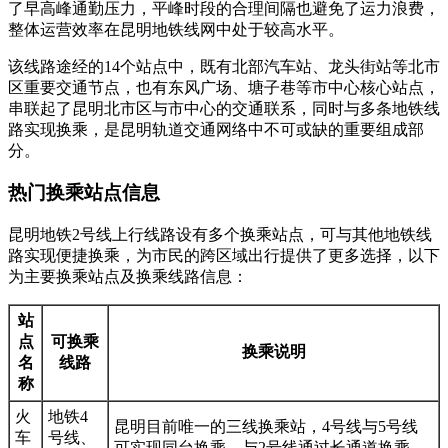
了早高峰通勤压力，平峰时段的合理间隔也避免了运力浪费，
整体运营效率在昆明地铁线网中处于较高水平。
该线路途经的14个站点中，既有北部汽车站、龙头街站等北市
区重要交通节点，也有东风广场、塘子巷等市中心核心站点，
串联起了昆明北市区与市中心的交通联系，同时与多条地铁线
路实现换乘，是昆明轨道交通网络中不可或缺的重要组成部
分。
热门换乘站点信息
昆明地铁2号线上行线路设有多个换乘站点，可与其他地铁线
路实现便捷换乘，为市民的跨区域出行提供了更多选择，以下
为主要换乘站点及换乘线路信息：
站
点
可换乘
换乘说明
名
线路
称
火
地铁4
昆明目前唯一的三线换乘站，4号线与5号线
车
号线、
可实现同台换乘，与2号线通过长通道换乘，