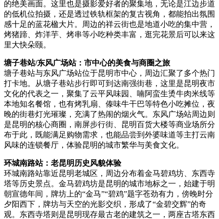
的绝美画面。这里也是摄影爱好者的聚集地，无论是江边步道
的低机位拍摄，还是透过铁轨框架的复古视角，都能拍出氛围
感十足的蓝花楹大片。周边的祥云街也是地道小吃的集中营，
烤猪蹄、炸洋芋、烤串等小吃种类丰富，逛完花景后可以来这
里大快朵颐。
塘子巷站/东风广场站：市中心的美食与商圈之旅
塘子巷站与东风广场站位于昆明市中心，周边汇聚了多个热门
打卡地。从塘子巷站步行即可到达南强街巷，这里是昆明夜市
文化的代表之一，聚集了云平风味园、喃阿蛮生烫牛肉米线等
本地知名餐馆，也有烤乳扇、傣味牛干巴等特色小吃摊位，夜
晚的街巷灯光璀璨，充满了热闹的烟火气。东风广场站周边则
是昆明的核心商圈，南屏步行街、昆明百货大楼等商业场所分
布于此，既能满足购物需求，也能品尝到外婆味道等主打云南
风味的连锁餐厅，体验昆明的城市繁华与美食文化。
环城南路站：老昆明历史风貌体验
环城南路站靠近昆明老城区，周边分布着金马碧鸡坊、东西寺
塔等历史景点。金马碧鸡坊是昆明的城市地标之一，始建于明
朝宣德年间，牌坊上的“金马”“碧鸡”题字苍劲有力，傍晚时分
夕阳西下，牌坊与天空的光影交织，形成了“金碧交辉”的奇
观。东西寺塔则是昆明现存最古老的建筑之一，两座古塔东西