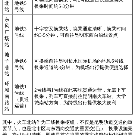
北
地铁5
换乘时间约5-8分钟
站
号线
东
风
地铁3
十字交叉换乘站，换乘通道清晰，换乘时间
广
号线
约3-5分钟，可前往昆明东西向沿线景点
场
站
塘
子
地铁6
可换乘前往昆明长水国际机场的地铁6号线，
巷
号线
换乘通道约3分钟，为机场出行提供便捷选择
站
环
地铁1
城
2号线与1号线在此实现贯通运营，无需下车
号线
南
换乘，列车可直接前往昆明南火车站、大学
（贯通
路
城南站方向，为跨线出行提供极大便利
运营）
站
其中，火车北站作为三线换乘枢纽，不仅是昆明轨道交通的重
要节点，也是北市区与东西向交通的重要交汇点，换乘设施完
善，指引标识清晰，即使是首次换乘的乘客也能轻松找到换乘