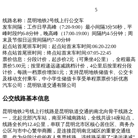
5
线路名称：昆明地铁2号线上行公交车
发车间隔：工作日早高峰（7:20-9:00）最小间隔3分50秒，平
峰时段约6-8分钟，晚高峰（17:00-19:00）间隔约4-5分钟；周
末及节假日运营间隔约7-10分钟
起点站首尾班车时间：起点站首末车时间:06:20-22:00
终点站首尾班时间：终点站首末车时间:07:05-22:45
票价信息：分段计价，起步价2元（可乘坐4公里），全程最高
票价5.00元；按里程递远递减跳档计价，4公里后按里程分段
计价，每跳一档票价增加1元；支持昆明地铁储值卡、公交卡
及移动支付乘车，中小学生储值卡享受单程票票价5折优惠
汽车公司：昆明轨道交通有限公司
公交线路基本信息
昆明地铁2号线上行线路是昆明轨道交通的南北向骨干线路之
一，北起北部汽车站，南至环城南路站，全线共设14座站点，
线路全长约12.4公里，串联了昆明北市区核心居住区、商务办
公区与市中心繁华商圈，是连接昆明南北城区的重要交通纽
带。作为分段计价的有人售票线路，该线路采用了“递远递减”