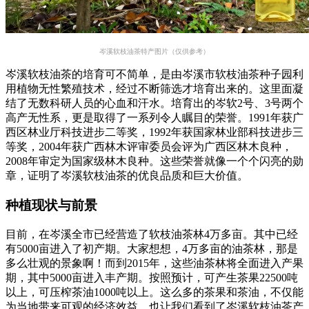
岑溪软枝油茶特产图片（仅供参考）
岑溪软枝油茶的培育可不简单，是由岑溪市软枝油茶种子园利
用植物无性繁殖技术，经过不断筛选才培育出来的。这里面凝
结了无数科研人员的心血和汗水。培育出的岑软2号、3号两个
高产无性系，更是取得了一系列令人瞩目的荣誉。1991年获广
西区林业厅科技进步二等奖，1992年获国家林业部科技进步三
等奖，2004年获广西林木评审委员会评为广西区林木良种，
2008年审定为国家级林木良种。这些荣誉就像一个个闪亮的勋
章，证明了岑溪软枝油茶的优良品质和巨大价值。
种植现状与前景
目前，在岑溪全市已经营造了软枝油茶林4万多亩。其中已经
有5000亩进入了初产期。大家想想，4万多亩的油茶林，那是
多么壮观的景象啊！而到2015年，这些油茶林将全面进入产果
期，其中5000亩进入丰产期。按照预计，可产生茶果22500吨
以上，可压榨茶油1000吨以上。这么多的茶果和茶油，不仅能
为当地带来可观的经济效益，也让我们看到了岑溪软枝油茶产