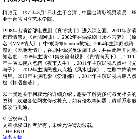
柯叔元，1971年8月1日出生于台湾，中国台湾影视男演员，毕
业于台湾国立艺术学院。
1998年出演首部电视剧《真情城市》进入演艺圈。2001年参演
都市情感剧《台湾阿诚》。2002年在偶像剧《永不言弃》（原
名《MVP情人》）中饰演饰Johnson教练。2004年主演商战请
感剧《天地无情》，在剧中饰演反派施正杰，并由此翻开内地
知名度。2008年主演311集长篇电视剧《真情满天下》，2010
年主演民视八点档《夜市人生》，2011年主演民视八点档《父
与子》。2012年主演民视八点档《风水世家》，在剧中饰演林
明星。2013年主演电影《爱琳娜》，2014年主演民视古装八点
档《挥洒自若》。
以上就是关于柯叔元的详细介绍，想要了解更多柯叔元相关的
资料，欢迎各位网友修改补充，如有侵权等问题，请联系客服
修改与删除。
©
版权声明
文章版权归作者所有，未经允许请勿转载。
THE END
知名人物