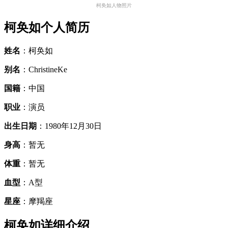
柯奂如人物照片
柯奂如个人简历
姓名
：柯奂如
别名
：ChristineKe
国籍
：中国
职业
：演员
出生日期
：1980年12月30日
身高
：暂无
体重
：暂无
血型
：A型
星座
：摩羯座
柯奂如详细介绍