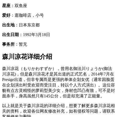
星座
：双鱼座
爱好
：逛咖啡店，小号
出生地
：日本东京都
出生日期
：1992年3月18日
事务所
：暂无
森川凉花详细介绍
森川凉花（もりかわすずか），曾用名御法川りょうか(御法
川凉花)，但是森川凉花才是其出道的正式艺名，2014年7月在
Presige出道，但非专属而是更强的单体企划女优（通常因脸蛋
在企划演出时受欢迎而受注目，转以个人方式演出）。这位容
貌有点古灵精怪的萝莉型美少女，身材也凹凸有致，可不是封
面杀手，身高虽然只有145公分，但是却充满了正能量。
以上就是关于森川凉花的详细介绍，想要了解更多森川凉花相
关的资料，欢迎各位网友修改补充，如有侵权等问题，请联系
客服修改与删除。