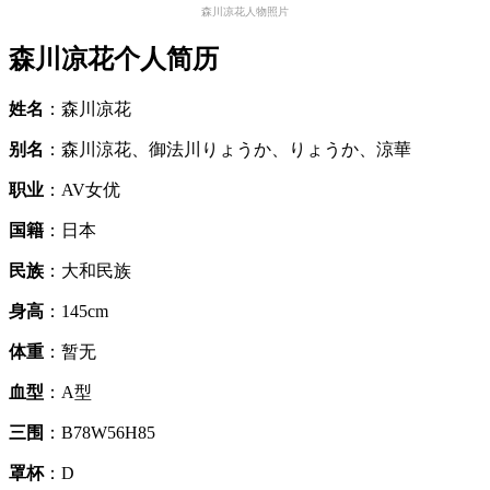
森川凉花人物照片
森川凉花个人简历
姓名
：森川凉花
别名
：森川涼花、御法川りょうか、りょうか、涼華
职业
：AV女优
国籍
：日本
民族
：大和民族
身高
：145cm
体重
：暂无
血型
：A型
三围
：B78W56H85
罩杯
：D