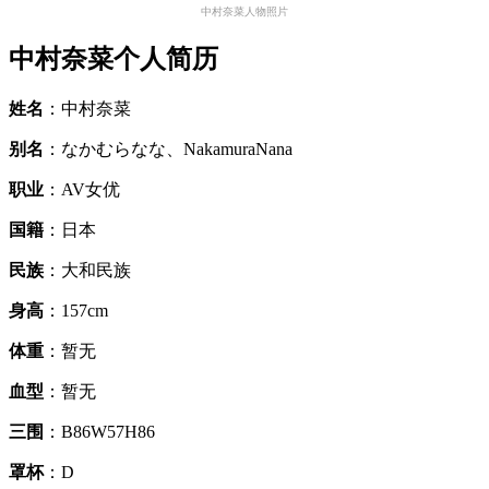
中村奈菜人物照片
中村奈菜个人简历
姓名
：中村奈菜
别名
：なかむらなな、NakamuraNana
职业
：AV女优
国籍
：日本
民族
：大和民族
身高
：157cm
体重
：暂无
血型
：暂无
三围
：B86W57H86
罩杯
：D