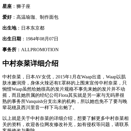
星座
：狮子座
爱好
：高温瑜珈、制作面包
出生地
：日本东京都
出生日期
：1984年08月07日
事务所
：ALLPROMOTION
中村奈菜详细介绍
中村奈菜，日本AV女优，2015年1月在Waap出道，Waap以肌
肤水嫩润滑，身体火辣还有E罩杯的上围来宣传中村奈菜，只
惋惜Waap虽然给她很高的发片规格不事先来她的发片并不动
摇，而且她所属的经纪公司Flora其实就是另一家与无码界很
熟的事务所Vanquish分支出来的机构，所以她也免不了要与晚
辈花穂及西川里音一样下马出鲍了。
以上就是关于中村奈菜的详细介绍，想要了解更多中村奈菜相
关的资料，欢迎各位网友修改补充，如有侵权等问题，请联系
客服修改与删除。