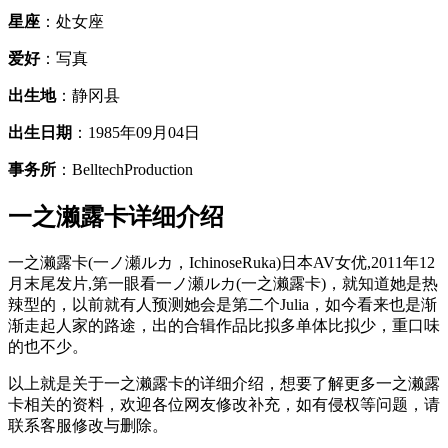
星座
：处女座
爱好
：写真
出生地
：静冈县
出生日期
：1985年09月04日
事务所
：BelltechProduction
一之濑露卡详细介绍
一之濑露卡(一ノ瀬ルカ，IchinoseRuka)日本AV女优,2011年12
月末尾发片,第一眼看一ノ瀬ルカ(一之濑露卡)，就知道她是热
辣型的，以前就有人预测她会是第二个Julia，如今看来也是渐
渐走起人家的路途，出的合辑作品比拟多单体比拟少，重口味
的也不少。
以上就是关于一之濑露卡的详细介绍，想要了解更多一之濑露
卡相关的资料，欢迎各位网友修改补充，如有侵权等问题，请
联系客服修改与删除。