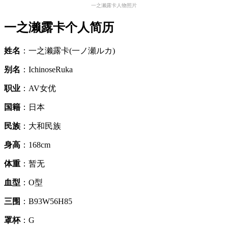
一之濑露卡人物照片
一之濑露卡个人简历
姓名
：一之濑露卡(一ノ瀬ルカ)
别名
：IchinoseRuka
职业
：AV女优
国籍
：日本
民族
：大和民族
身高
：168cm
体重
：暂无
血型
：O型
三围
：B93W56H85
罩杯
：G