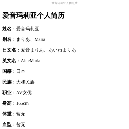
爱音玛莉亚人物照片
爱音玛莉亚个人简历
姓名
：爱音玛莉亚
别名
：まりあ、Maria
日文名
：爱音まりあ、あいねまりあ
英文名
：AineMaria
国籍
：日本
民族
：大和民族
职业
：AV女优
身高
：165cm
体重
：暂无
血型
：暂无