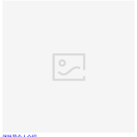
张咏荷个人介绍