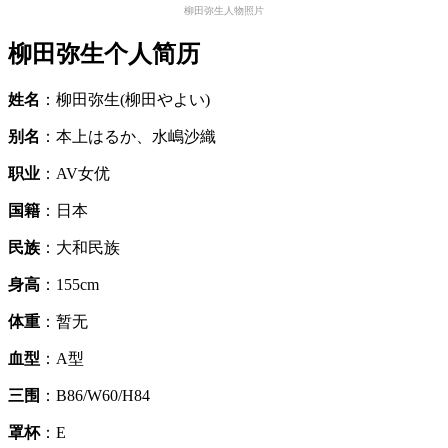
柳田弥生人物照片
柳田弥生个人简历
姓名
：柳田弥生(柳田やよい)
别名
：本上はるか、水嶋沙織
职业
：AV女优
国籍
：日本
民族
：大和民族
身高
：155cm
体重
：暂无
血型
：A型
三围
：B86/W60/H84
罩杯
：E