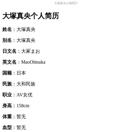
大塚真央人物照片
大塚真央个人简历
姓名
：大塚真央
别名
：大塚真央
日文名
：大冢まお
英文名
：MaoOhtsuka
国籍
：日本
民族
：大和民族
职业
：AV女优
身高
：158cm
体重
：暂无
血型
：暂无