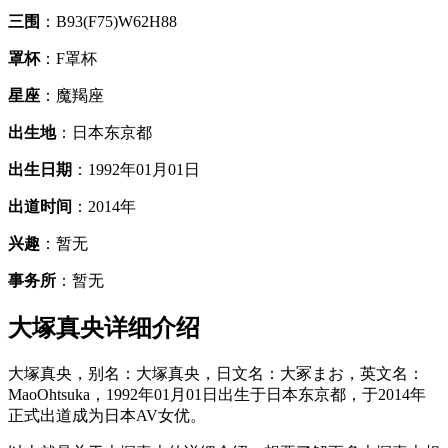
三围
：B93(F75)W62H88
罩杯
：F罩杯
星座
：魔羯座
出生地
：日本东京都
出生日期
：1992年01月01日
出道时间
：2014年
兴趣
：暂无
事务所
：暂无
大塚真央详细介绍
大塚真央，别名：大塚真央，日文名：大冢まお，英文名：
MaoOhtsuka，1992年01月01日出生于日本东京都，于2014年
正式出道成为日本AV女优。