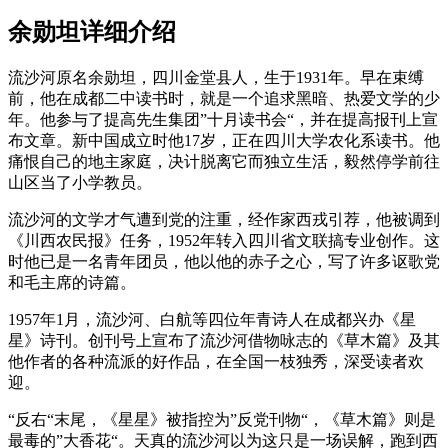
余勋坦详细介绍
流沙河原名余勋坦，四川金堂县人，生于1931年。早在束缚
前，他在成都二中读书时，就是一个追求黑暗、热爱文学的少
年。他参与了提高先生集团”十月读书会“，并在提高报刊上宣
布文章。新中国成立时他17岁，正在四川大学农化系读书。他
痛恨自己的地主家庭，决计脱离它而独立生活，毅然停学前往
山区当了小学教员。
流沙河的文学才气遭到党的注重，经作家西戎引荐，他被调到
《川西农民报》任务，1952年转入四川省文联搞专业创作。这
时他已是一名青年团员，他以他的赤子之心，写了许多讴歌党
和毛主席的诗篇。
1957年1月，流沙河、白航等四位年青诗人在成都兴办《星
星》诗刊。创刊号上宣布了流沙河借物咏志的《草木篇》及其
他作者的各种流派的好作品，在全国一枝独秀，深受读者欢
迎。
“反右“末尾，《星星》被指控为”反党刊物“，《草木篇》则是
最毒的”大香花“。天真的流沙河以为这只是一场误解，跑到西