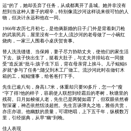
运“的了，她却丢弃了任务，从成都离开了县城。她并非没有
想到当这种人妻子的艰辛，特别像流沙河这样说来很可怕的人
物，但决计永远和他在一同。
1966年农历七月初七，是他俩新婚的日子;门外是背着刺刀枪
的武装民兵，屋里没有一个主人;流沙河的老母做了一小碗红
烧肉，一家三人围着小桌庆贺丧事。
替人洗洗缝缝、当保姆，妻子尽力协助丈夫，使他们的家生活
下去。孩子快出生了，挺着大肚子，与丈夫并排站在一同接
受”造反派“批斗;孩子生下后，背在母亲背上挨斗。儿子鲲鲲6
岁就”参与了任务“;随父到木工厂做工。流沙河此时在做钉木
箱的工，鲲鲲懂事，给爸爸打下手。
先生已逾八旬，身高1.7米，体重却只要90多斤，怎一个”瘦
“字了得?他的样子，容易使人联想到经霜后的枣树，秋塘里的
残荷。日月如梭催人老，先生已是两鬓如霜了，但双眼依然睿
智深邃，神态依然恬淡超然。先生言谈弹丸之地，雅俗共赏，
亦庄亦谐。他幽默的质量，可谓绝唱，上下五千年，纵横数万
里，引经据典，从早”幽“到晚。
佳人表现