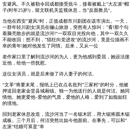
安避风。不久被勒令回成都接受批斗，接着被戴上”大左派“帽
子(时年25岁!)，留文联机关监视休息，当”反面教员“。
当他在西安”避风“时，正值成都市川剧团在该市演出。一天，
一群年轻川剧女演员在骊山旅游，突然有人惊叫：”看!那个勾
着脑壳散步的就是流沙河!“一双双目光投向他，其中一双久久
不能收回：想不到，”猖狂向党进攻“的流沙河，竟是位描画不
幸的青年!她对他发生了同情。后来，又从一位
老作家口里了解到流沙河的为人，更为他感到委屈，她设法接
近他，给他一些抚慰。
这位女演员，就是后来做了诗人妻子的何洁。
“文革“将要末尾，报纸上已在点名批判”三家村“的时分，他被
押送回老家金堂县城厢镇。独一为他送行的人就是何洁。她同
情他。她更爱他–爱他的气质，爱他的人格，爱到了如痴如狂
的境地。
回到老家休息改造，流沙河当了一名锯木匠，用大锯将圆木锯
成板。三个月后，何洁突然出如今他面前。在事先，可以和”
左派“结婚可算是”幸