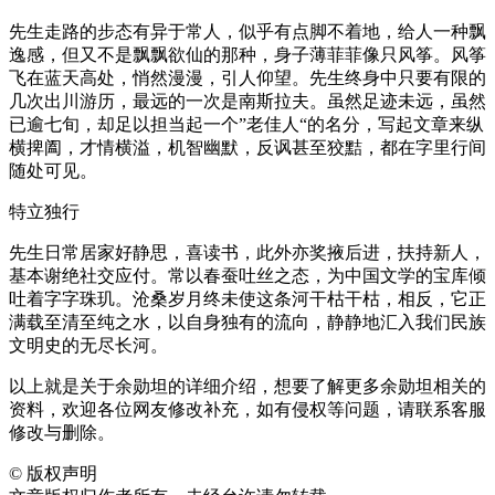
先生走路的步态有异于常人，似乎有点脚不着地，给人一种飘
逸感，但又不是飘飘欲仙的那种，身子薄菲菲像只风筝。风筝
飞在蓝天高处，悄然漫漫，引人仰望。先生终身中只要有限的
几次出川游历，最远的一次是南斯拉夫。虽然足迹未远，虽然
已逾七旬，却足以担当起一个”老佳人“的名分，写起文章来纵
横捭阖，才情横溢，机智幽默，反讽甚至狡黠，都在字里行间
随处可见。
特立独行
先生日常居家好静思，喜读书，此外亦奖掖后进，扶持新人，
基本谢绝社交应付。常以春蚕吐丝之态，为中国文学的宝库倾
吐着字字珠玑。沧桑岁月终未使这条河干枯干枯，相反，它正
满载至清至纯之水，以自身独有的流向，静静地汇入我们民族
文明史的无尽长河。
以上就是关于余勋坦的详细介绍，想要了解更多余勋坦相关的
资料，欢迎各位网友修改补充，如有侵权等问题，请联系客服
修改与删除。
©
版权声明