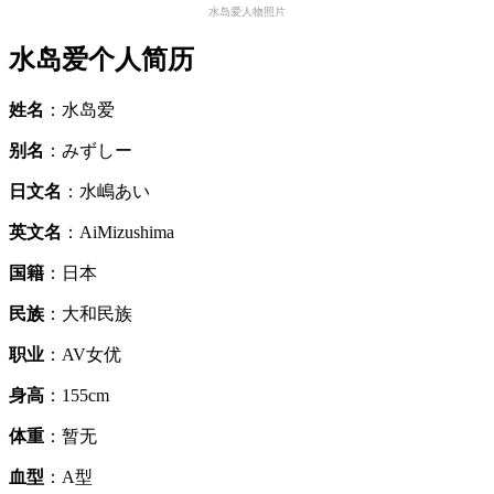
水岛爱人物照片
水岛爱个人简历
姓名
：水岛爱
别名
：みずしー
日文名
：水嶋あい
英文名
：AiMizushima
国籍
：日本
民族
：大和民族
职业
：AV女优
身高
：155cm
体重
：暂无
血型
：A型