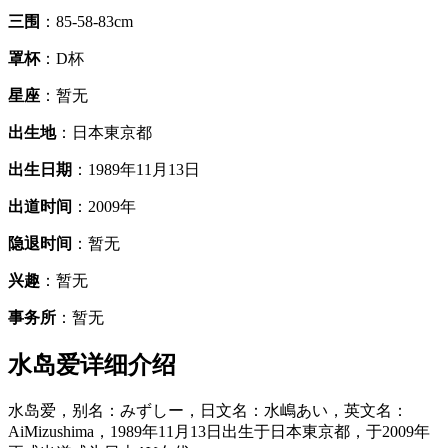
三围
：85-58-83cm
罩杯
：D杯
星座
：暂无
出生地
：日本東京都
出生日期
：1989年11月13日
出道时间
：2009年
隐退时间
：暂无
兴趣
：暂无
事务所
：暂无
水岛爱详细介绍
水岛爱，别名：みずしー，日文名：水嶋あい，英文名：
AiMizushima，1989年11月13日出生于日本東京都，于2009年