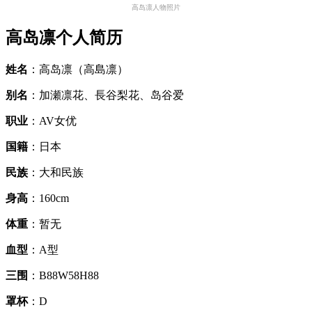
高岛凛人物照片
高岛凛个人简历
姓名
：高岛凛（高島凛）
别名
：加瀬凛花、長谷梨花、岛谷爱
职业
：AV女优
国籍
：日本
民族
：大和民族
身高
：160cm
体重
：暂无
血型
：A型
三围
：B88W58H88
罩杯
：D