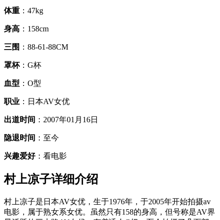
体重
：47kg
身高
：158cm
三围
：88-61-88CM
罩杯
：G杯
血型
：O型
职业
：日本AV女优
出道时间
：2007年01月16日
隐退时间
：至今
兴趣爱好
：看电影
村上凉子详细介绍
村上凉子是日本AV女优，生于1976年，于2005年开始拍摄av
电影，属于熟女系女优。虽然只有158的身高，但号称是AV界