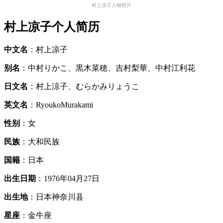
村上凉子人物照片
村上凉子个人简历
中文名
：村上凉子
别名
：中村りかこ、黒木菜穂、吉村梨華、中村江利花
日文名
：村上涼子、むらかみりょうこ
英文名
：RyoukoMurakami
性别
：女
民族
：大和民族
国籍
：日本
出生日期
：1976年04月27日
出生地
：日本神奈川县
星座
：金牛座