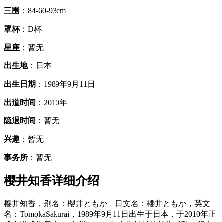
三围
：84-60-93cm
罩杯
：D杯
星座
：暂无
出生地
：日本
出生日期
：1989年9月11日
出道时间
：2010年
隐退时间
：暂无
兴趣
：暂无
事务所
：暂无
樱井知香详细介绍
樱井知香，别名：櫻井ともか，日文名：櫻井ともか，英文
名：TomokaSakurai，1989年9月11日出生于日本，于2010年正