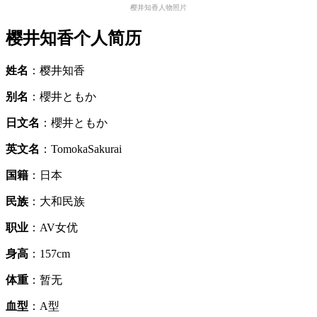
樱井知香人物照片
樱井知香个人简历
姓名
：樱井知香
别名
：櫻井ともか
日文名
：櫻井ともか
英文名
：TomokaSakurai
国籍
：日本
民族
：大和民族
职业
：AV女优
身高
：157cm
体重
：暂无
血型
：A型