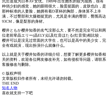
式出道成为日本AV女优。1989年出生她长的较为成熟，很有
种俏少妇的感觉，她的眼睛很大，脸蛋挺圆的，皮肤也白，是
那种标准的人妻脸，她拥有着D罩杯的胸部，身体算不上丰
满，不过臀部和大腿都挺宽的，尤其是丰满的臀部，臀围高达
93CM，像是梨形的身材。
樱井ともか樱井知香的名气没那么大，要不然是完全可以和两
位老前辈晶エリー(晶ELY)以及红音ほたる(红音萤)相比较，
樱井可以是没见过世面的大学生，也可以是高中的美少女，完
全有戏就演，现出扮演什么就像什么。
以上就是关于樱井知香的详细介绍，想要了解更多樱井知香相
关的资料，欢迎各位网友修改补充，如有侵权等问题，请联系
客服修改与删除。
©
版权声明
文章版权归作者所有，未经允许请勿转载。
THE END
知名人物
喜欢就支持一下吧