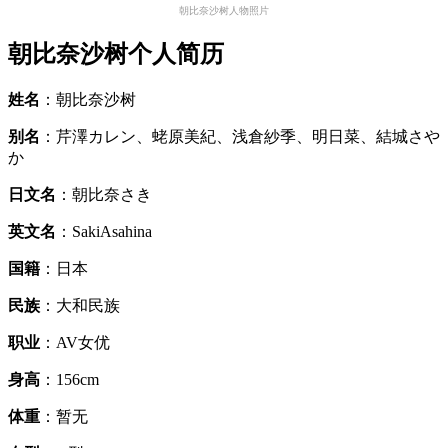
朝比奈沙树人物照片
朝比奈沙树个人简历
姓名
：朝比奈沙树
别名
：芹澤カレン、蛯原美紀、浅倉紗季、明日菜、結城さや
か
日文名
：朝比奈さき
英文名
：SakiAsahina
国籍
：日本
民族
：大和民族
职业
：AV女优
身高
：156cm
体重
：暂无