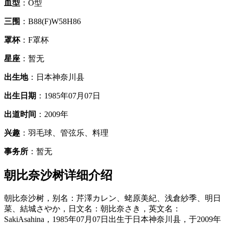
血型
：O型
三围
：B88(F)W58H86
罩杯
：F罩杯
星座
：暂无
出生地
：日本神奈川县
出生日期
：1985年07月07日
出道时间
：2009年
兴趣
：羽毛球、管弦乐、料理
事务所
：暂无
朝比奈沙树详细介绍
朝比奈沙树，别名：芹澤カレン、蛯原美紀、浅倉紗季、明日
菜、結城さやか，日文名：朝比奈さき，英文名：
SakiAsahina，1985年07月07日出生于日本神奈川县，于2009年