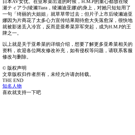
日本AV女优。在亚希菜出道的时候，H.M.P的重心都放在绫
瀬ティアラ(绫濑Tiara，绫濑迪亚娜)的身上，对她只短短用了
一句「绮丽的大姐姐」就草草带过去；但片子上市后绫濑迪亚
娜因为片商花了太多心力宣传结果期待愈大失落愈深，很快地
就被影迷丢入冷宫，反而是亜希菜异军突起，成为H.M.P的王
牌之一。
以上就是关于亚希菜的详细介绍，想要了解更多亚希菜相关的
资料，欢迎各位网友修改补充，如有侵权等问题，请联系客服
修改与删除。
©
版权声明
文章版权归作者所有，未经允许请勿转载。
THE END
知名人物
喜欢就支持一下吧