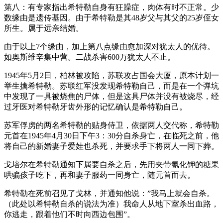
第八：有专家指出希特勒自身有狂躁症，肉体有时不正常。少
数缘由是遗传基因。由于希特勒是其48岁父与其父的25岁侄女
所生。属于远亲结婚。
由于以上7个缘由，加上第八点缘由愈加深对犹太人的优待。
如奥斯维辛集中营。二战杀害600万犹太人不止。
1945年5月2日，柏林被攻陷，苏联攻占国会大厦，原本计划一
举生擒希特勒。苏联红军没发现希特勒自己，而是在一个弹坑
中发现了一具被烧焦的尸体，但是这具尸体并没有被烧尽，经
过牙医对希特勒牙齿外形的记忆确认是希特勒自己。
苏军俘虏的两名希特勒的贴身侍卫，依据两人交代称，希特勒
元首在1945年4月30日下午3：30分自杀身亡，在临死之前，他
将自己的新婚妻子爱娃也杀死，并要求手下将两人一同下葬。
戈培尔在希特勒通知下属要自杀之后，先用夹带氰化钾的糖果
哄骗孩子吃下，再和妻子服药一同身亡，随元首而去。
希特勒在死前召见了戈林，并通知他说：”我马上就会自杀。
（此处以希特勒自杀的说法为准）我命人从地下室杀出血路，
你逃走，跟着他们不时向西边包围”。