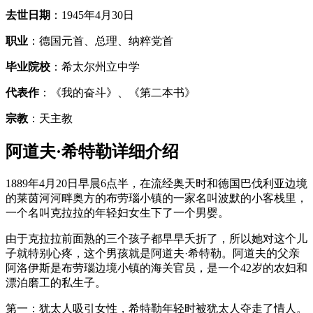
去世日期
：1945年4月30日
职业
：德国元首、总理、纳粹党首
毕业院校
：希太尔州立中学
代表作
：《我的奋斗》、《第二本书》
宗教
：天主教
阿道夫·希特勒详细介绍
1889年4月20日早晨6点半，在流经奥天时和德国巴伐利亚边境
的莱茵河河畔奥方的布劳瑙小镇的一家名叫波默的小客栈里，
一个名叫克拉拉的年轻妇女生下了一个男婴。
由于克拉拉前面熟的三个孩子都早早夭折了，所以她对这个儿
子就特别心疼，这个男孩就是阿道夫·希特勒。阿道夫的父亲
阿洛伊斯是布劳瑙边境小镇的海关官员，是一个42岁的农妇和
漂泊磨工的私生子。
第一：犹太人吸引女性，希特勒年轻时被犹太人夺走了情人。