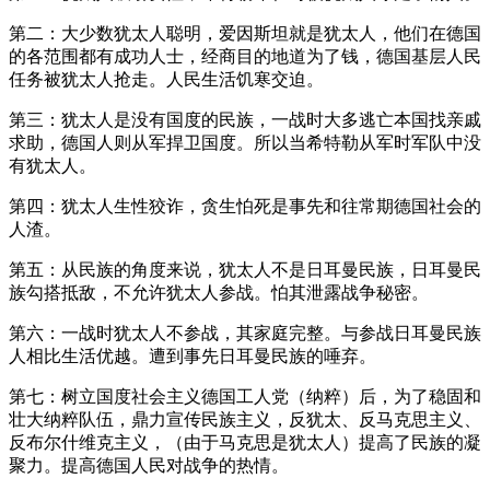
第二：大少数犹太人聪明，爱因斯坦就是犹太人，他们在德国
的各范围都有成功人士，经商目的地道为了钱，德国基层人民
任务被犹太人抢走。人民生活饥寒交迫。
第三：犹太人是没有国度的民族，一战时大多逃亡本国找亲戚
求助，德国人则从军捍卫国度。所以当希特勒从军时军队中没
有犹太人。
第四：犹太人生性狡诈，贪生怕死是事先和往常期德国社会的
人渣。
第五：从民族的角度来说，犹太人不是日耳曼民族，日耳曼民
族勾搭抵敌，不允许犹太人参战。怕其泄露战争秘密。
第六：一战时犹太人不参战，其家庭完整。与参战日耳曼民族
人相比生活优越。遭到事先日耳曼民族的唾弃。
第七：树立国度社会主义德国工人党（纳粹）后，为了稳固和
壮大纳粹队伍，鼎力宣传民族主义，反犹太、反马克思主义、
反布尔什维克主义，（由于马克思是犹太人）提高了民族的凝
聚力。提高德国人民对战争的热情。