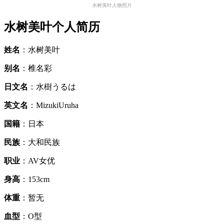
水树美叶人物照片
水树美叶个人简历
姓名
：水树美叶
别名
：椎名彩
日文名
：水樹うるは
英文名
：MizukiUruha
国籍
：日本
民族
：大和民族
职业
：AV女优
身高
：153cm
体重
：暂无
血型
：O型