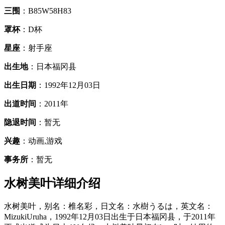
三围
：B85W58H83
罩杯
：D杯
星座
：射手座
出生地
：日本福冈县
出生日期
：1992年12月03日
出道时间
：2011年
隐退时间
：暂无
兴趣
：动画,游戏
事务所
：暂无
水树美叶详细介绍
水树美叶，别名：椎名彩，日文名：水樹うるは，英文名：
MizukiUruha，1992年12月03日出生于日本福冈县，于2011年