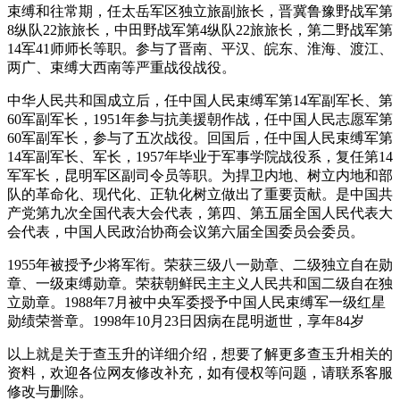
束缚和往常期，任太岳军区独立旅副旅长，晋冀鲁豫野战军第
8纵队22旅旅长，中田野战军第4纵队22旅旅长，第二野战军第
14军41师师长等职。参与了晋南、平汉、皖东、淮海、渡江、
两广、束缚大西南等严重战役战役。
中华人民共和国成立后，任中国人民束缚军第14军副军长、第
60军副军长，1951年参与抗美援朝作战，任中国人民志愿军第
60军副军长，参与了五次战役。回国后，任中国人民束缚军第
14军副军长、军长，1957年毕业于军事学院战役系，复任第14
军军长，昆明军区副司令员等职。为捍卫内地、树立内地和部
队的革命化、现代化、正轨化树立做出了重要贡献。是中国共
产党第九次全国代表大会代表，第四、第五届全国人民代表大
会代表，中国人民政治协商会议第六届全国委员会委员。
1955年被授予少将军衔。荣获三级八一勋章、二级独立自在勋
章、一级束缚勋章。荣获朝鲜民主主义人民共和国二级自在独
立勋章。1988年7月被中央军委授予中国人民束缚军一级红星
勋绩荣誉章。1998年10月23日因病在昆明逝世，享年84岁
以上就是关于查玉升的详细介绍，想要了解更多查玉升相关的
资料，欢迎各位网友修改补充，如有侵权等问题，请联系客服
修改与删除。