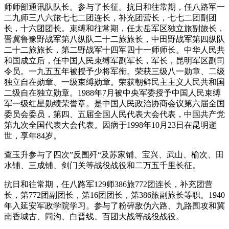
师师部通讯队队长。参与了长征。抗日和往常期，任八路军一
二九师三八六旅七七二团连长，补充团营长，七七二团副团
长，十六团团长。束缚和往常期，任太岳军区独立旅副旅长，
晋冀鲁豫野战军第八纵队二十二旅旅长，中田野战军第四纵队
二十二旅旅长，第二野战军十四军四十一师师长。中华人民共
和国成立后，任中国人民束缚军副军长，军长，昆明军区副司
令员。一九五五年被授予少将军衔。荣获三级八一勋章、二级
独立自在勋章、一级束缚勋章。荣获朝鲜民主主义人民共和国
二级自在独立勋章。1988年7月被中央军委授予中国人民束缚
军一级红星勋绩荣誉章。是中国人民政治协商会议第六届全国
委员会委员，第四、五届全国人民代表大会代表，中国共产党
第九次全国代表大会代表。因病于1998年10月23日在昆明逝
世，享年84岁。
查玉升参与了四次”反围歼“及苏家铺、宝兴、武山、榆次、田
水铺、三成铺、剑门关等战役战役和二万五千里长征。
抗日和往常期，任八路军129师386旅772团连长，补充团营
长，第772团副团长，第16团团长，第386旅副旅长等职。1940
年入延安军政学院学习。参与了粉碎敌伪六路、九路围攻和冀
南香城古、同沟、白晋线、百团大战等战役战役。