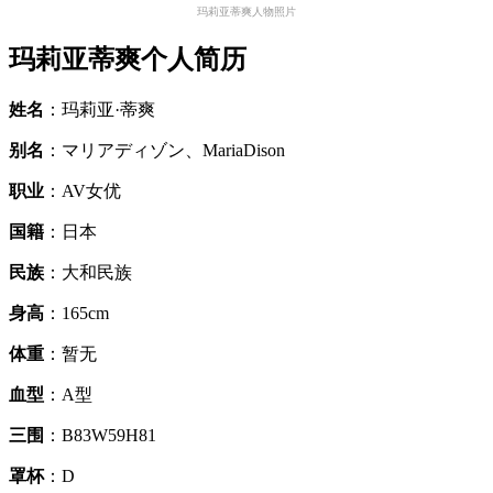
玛莉亚蒂爽人物照片
玛莉亚蒂爽个人简历
姓名
：玛莉亚·蒂爽
别名
：マリアディゾン、MariaDison
职业
：AV女优
国籍
：日本
民族
：大和民族
身高
：165cm
体重
：暂无
血型
：A型
三围
：B83W59H81
罩杯
：D