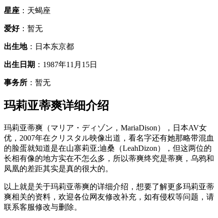
星座
：天蝎座
爱好
：暂无
出生地
：日本东京都
出生日期
：1987年11月15日
事务所
：暂无
玛莉亚蒂爽详细介绍
玛莉亚蒂爽（マリア・ディゾン，MariaDison），日本AV女
优，2007年在クリスタル映像出道，看名字还有她那略带混血
的脸蛋就知道是在山寨莉亚;迪桑（LeahDizon），但这两位的
长相有像的地方实在不怎么多，所以蒂爽终究是蒂爽，乌鸦和
凤凰的差距其实是真的很大的。
以上就是关于玛莉亚蒂爽的详细介绍，想要了解更多玛莉亚蒂
爽相关的资料，欢迎各位网友修改补充，如有侵权等问题，请
联系客服修改与删除。