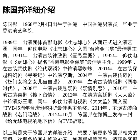
陈国邦详细介绍
陈国邦，1968年2月4日出生于香港，中国香港男演员，毕业于
香港演艺学院。
1989年，出演团体首部电影《壮志雄心》从而正式进入演艺
圈；同年，仰仗电影《壮志雄心》入围“台湾金马奖”最佳男主
角。1991年，出演古装律政剧《壹号皇庭》。1995年，仰仗电
影《飞虎雄心》提名“香港电影金像奖”最佳男主角。1999年，
在古装武侠剧《绝代双骄》中饰演黑蜘蛛。2001年，在古装穿
越科幻剧《寻秦记》中饰演李斯。2004年，主演古装传奇剧
《杨门女将之女儿当自强》。2007年，主演古装情感剧《两妻
时代》。2008年，主演古装悬疑剧《疑情别恋》。2010年，主
演古装喜剧《搜下留情》。2012年，在清装宫廷剧《大太监》
中饰演彭三顺；同年，仰仗出演电视剧《大太监》而入围
“TVB45周年台庆颁奖礼”最佳男主角奖。2014年，主演古装商
战剧《名门暗战》。2015年10月，陈国邦在微博上发布一封
《给无线电视的地下信》向TVB辞职。
以上就是关于陈国邦的详细介绍，想要了解更多陈国邦相关的
资料，欢迎各位网友修改补充，如有侵权等问题，请联系客服