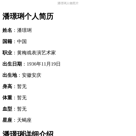
潘璟琍人物照片
潘璟琍个人简历
姓名
：潘璟琍
国籍
：中国
职业
：黄梅戏表演艺术家
出生日期
：1936年11月19日
出生地
：安徽安庆
身高
：暂无
体重
：暂无
血型
：暂无
星座
：天蝎座
潘璟琍详细介绍