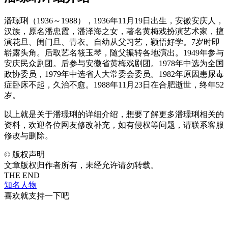
潘璟琍（1936～1988），1936年11月19日出生，安徽安庆人，
汉族，原名潘忠霞，潘泽海之女，著名黄梅戏扮演艺术家，擅
演花旦、闺门旦、青衣。自幼从父习艺，颖悟好学。7岁时即
崭露头角。后取艺名筱玉琴，随父辗转各地演出。1949年参与
安庆民众剧团。后参与安徽省黄梅戏剧团。1978年中选为全国
政协委员，1979年中选省人大常委会委员。1982年原因患尿毒
症卧床不起，久治不愈。1988年11月23日在合肥逝世，终年52
岁。
以上就是关于潘璟琍的详细介绍，想要了解更多潘璟琍相关的
资料，欢迎各位网友修改补充，如有侵权等问题，请联系客服
修改与删除。
©
版权声明
文章版权归作者所有，未经允许请勿转载。
THE END
知名人物
喜欢就支持一下吧