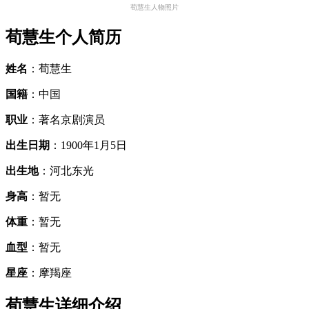
荀慧生人物照片
荀慧生个人简历
姓名
：荀慧生
国籍
：中国
职业
：著名京剧演员
出生日期
：1900年1月5日
出生地
：河北东光
身高
：暂无
体重
：暂无
血型
：暂无
星座
：摩羯座
荀慧生详细介绍