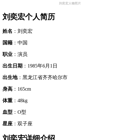
刘奕宏人物照片
刘奕宏个人简历
姓名
：刘奕宏
国籍
：中国
职业
：演员
出生日期
：1985年6月1日
出生地
：黑龙江省齐齐哈尔市
身高
：165cm
体重
：48kg
血型
：O型
星座
：双子座
刘奕宏详细介绍