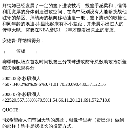
拜纳姆已经发展了一定的篮下进攻技巧，投篮手感柔和，懂得
利用宽厚的身体创造进攻空间，在高中级别没有人能够挑战他
驻守的禁区。拜纳姆的横向移动速度一般，篮下脚步的敏捷性
和同年龄的埃迪-库里比起来有不小差距，并未展示出过人的
传球天赋。需要在NBA磨练1－2年才能看出真正的潜质。
安德鲁·拜纳姆得分：
┏━━篮板━━┓
赛季球队场次首发时间投篮三分罚球进攻防守总数助攻抢断盖
帽失误犯规得分
2005-06洛杉矶湖人
4607.340.2%0%29.6%0.71.01.70.20.090.480.371.221.6
2006-07洛杉矶湖人
422520.557.3%0%70.5%1.54.66.11.20.121.691.572.718.0
QUOTE:
“我希望给人们带回天钩的感觉，就像卡里姆（贾巴尔）做到
的那样！钩手是我擅长的投篮方式。