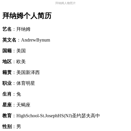
拜纳姆人物照片
拜纳姆个人简历
艺名
：拜纳姆
英文名
：AndrewBynum
国籍
：美国
地区
：欧美
籍贯
：美国新泽西
职业
：体育明星
生肖
：兔
星座
：天蝎座
教育
：HighSchool-St.JosephHS(NJ)圣约瑟夫高中
性别
：男