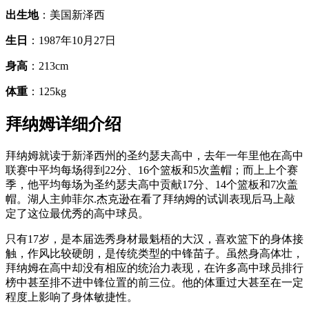
出生地
：美国新泽西
生日
：1987年10月27日
身高
：213cm
体重
：125kg
拜纳姆详细介绍
拜纳姆就读于新泽西州的圣约瑟夫高中，去年一年里他在高中
联赛中平均每场得到22分、16个篮板和5次盖帽；而上上个赛
季，他平均每场为圣约瑟夫高中贡献17分、14个篮板和7次盖
帽。湖人主帅菲尔.杰克逊在看了拜纳姆的试训表现后马上敲
定了这位最优秀的高中球员。
只有17岁，是本届选秀身材最魁梧的大汉，喜欢篮下的身体接
触，作风比较硬朗，是传统类型的中锋苗子。虽然身高体壮，
拜纳姆在高中却没有相应的统治力表现，在许多高中球员排行
榜中甚至排不进中锋位置的前三位。他的体重过大甚至在一定
程度上影响了身体敏捷性。