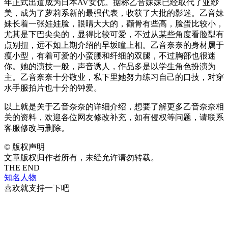
年正式出道成为日本AV女优。据称乙音妹妹已经取代了亚纱
美，成为了萝莉系新的最强代表，收获了大批的影迷。乙音妹
妹长着一张娃娃脸，眼睛大大的，颧骨有些高，脸蛋比较小，
尤其是下巴尖尖的，显得比较可爱，不过从某些角度看脸型有
点别扭，远不如上期介绍的早坂瞳上相。乙音奈奈的身材属于
瘦小型，有着可爱的小蛮腰和纤细的双腿，不过胸部也很迷
你。她的演技一般，声音诱人，作品多是以学生角色扮演为
主。乙音奈奈十分敬业，私下里她努力练习自己的口技，对穿
水手服拍片也十分的钟爱。
以上就是关于乙音奈奈的详细介绍，想要了解更多乙音奈奈相
关的资料，欢迎各位网友修改补充，如有侵权等问题，请联系
客服修改与删除。
©
版权声明
文章版权归作者所有，未经允许请勿转载。
THE END
知名人物
喜欢就支持一下吧