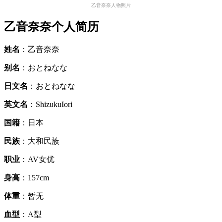
乙音奈奈人物照片
乙音奈奈个人简历
姓名
：乙音奈奈
别名
：おとねなな
日文名
：おとねなな
英文名
：ShizukuIori
国籍
：日本
民族
：大和民族
职业
：AV女优
身高
：157cm
体重
：暂无
血型
：A型