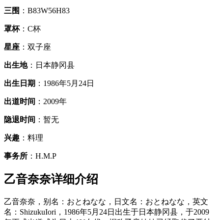
三围
：B83W56H83
罩杯
：C杯
星座
：双子座
出生地
：日本静冈县
出生日期
：1986年5月24日
出道时间
：2009年
隐退时间
：暂无
兴趣
：料理
事务所
：H.M.P
乙音奈奈详细介绍
乙音奈奈，别名：おとねなな，日文名：おとねなな，英文
名：ShizukuIori，1986年5月24日出生于日本静冈县，于2009