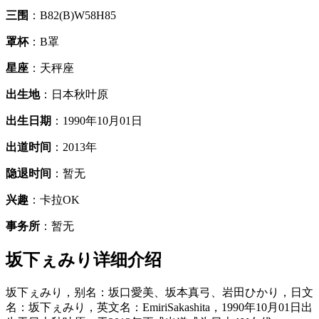
三围
：B82(B)W58H85
罩杯
：B罩
星座
：天秤座
出生地
：日本秋叶原
出生日期
：1990年10月01日
出道时间
：2013年
隐退时间
：暂无
兴趣
：卡拉OK
事务所
：暂无
坂下ぇみり详细介绍
坂下ぇみり，别名：坂口愛美、坂本真弓、岩田ひかり，日文
名：坂下ぇみり，英文名：EmiriSakashita，1990年10月01日出