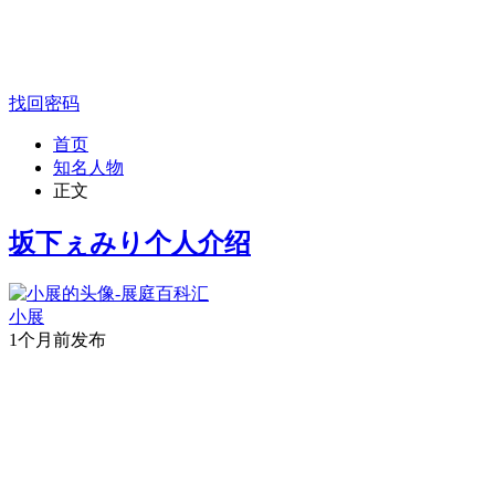
找回密码
首页
知名人物
正文
坂下ぇみり个人介绍
小展
1个月前发布