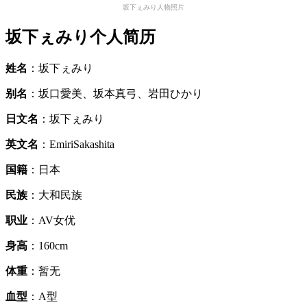
坂下ぇみり人物照片
坂下ぇみり个人简历
姓名
：坂下ぇみり
别名
：坂口愛美、坂本真弓、岩田ひかり
日文名
：坂下ぇみり
英文名
：EmiriSakashita
国籍
：日本
民族
：大和民族
职业
：AV女优
身高
：160cm
体重
：暂无
血型
：A型