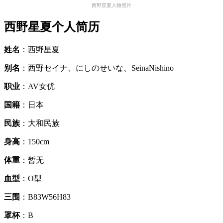
西野星夏人物照片
西野星夏个人简历
姓名
：西野星夏
别名
：西野セイナ、にしのせいな、SeinaNishino
职业
：AV女优
国籍
：日本
民族
：大和民族
身高
：150cm
体重
：暂无
血型
：O型
三围
：B83W56H83
罩杯
：B