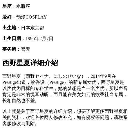
星座
：水瓶座
爱好
：动漫COSPLAY
出生地
：日本东京都
出生日期
：1995年2月7日
事务所
：暂无
西野星夏详细介绍
西野星夏（西野セイナ、にしのせいな），2014年9月在
Prestige出道，蚊香设（Prestige）的新专属女优，西野星夏是
以声优为目标的专科学生，她的梦想是当一名声优，所以声音
肯定是非常的悦耳动听，而且能在美女如云的蚊香社当专属，
长相自然也不差。
以上就是关于西野星夏的详细介绍，想要了解更多西野星夏相
关的资料，欢迎各位网友修改补充，如有侵权等问题，请联系
客服修改与删除。