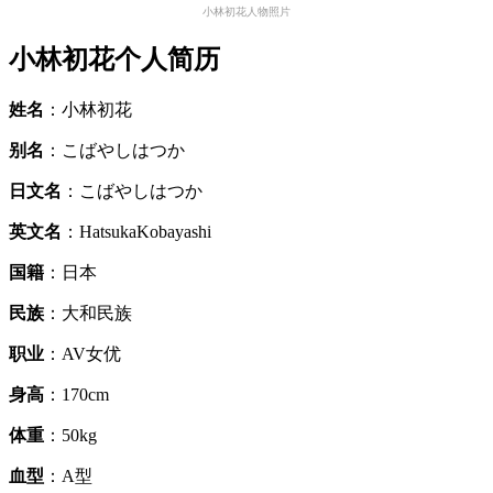
小林初花人物照片
小林初花个人简历
姓名
：小林初花
别名
：こばやしはつか
日文名
：こばやしはつか
英文名
：HatsukaKobayashi
国籍
：日本
民族
：大和民族
职业
：AV女优
身高
：170cm
体重
：50kg
血型
：A型