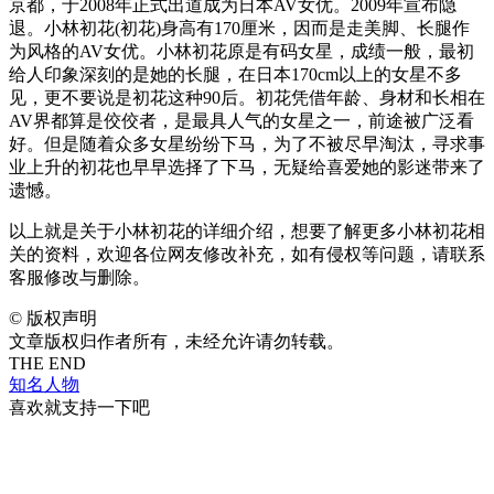
京都，于2008年正式出道成为日本AV女优。2009年宣布隐
退。小林初花(初花)身高有170厘米，因而是走美脚、长腿作
为风格的AV女优。小林初花原是有码女星，成绩一般，最初
给人印象深刻的是她的长腿，在日本170cm以上的女星不多
见，更不要说是初花这种90后。初花凭借年龄、身材和长相在
AV界都算是佼佼者，是最具人气的女星之一，前途被广泛看
好。但是随着众多女星纷纷下马，为了不被尽早淘汰，寻求事
业上升的初花也早早选择了下马，无疑给喜爱她的影迷带来了
遗憾。
以上就是关于小林初花的详细介绍，想要了解更多小林初花相
关的资料，欢迎各位网友修改补充，如有侵权等问题，请联系
客服修改与删除。
©
版权声明
文章版权归作者所有，未经允许请勿转载。
THE END
知名人物
喜欢就支持一下吧