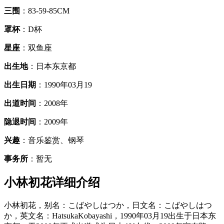
三围
：83-59-85CM
罩杯
：D杯
星座
：双鱼座
出生地
：日本东京都
出生日期
：1990年03月19
出道时间
：2008年
隐退时间
：2009年
兴趣
：音乐鉴赏、钢琴
事务所
：暂无
小林初花详细介绍
小林初花，别名：こばやしはつか，日文名：こばやしはつ
か，英文名：HatsukaKobayashi，1990年03月19出生于日本东