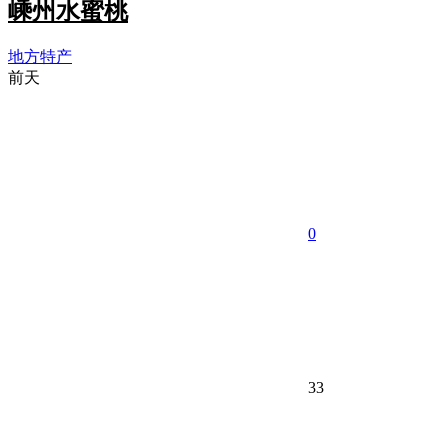
嵊州水蜜桃
地方特产
前天
0
33