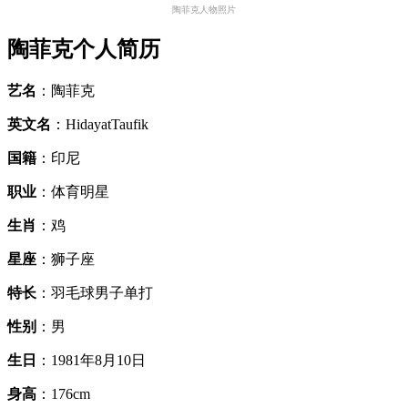
陶菲克人物照片
陶菲克个人简历
艺名
：陶菲克
英文名
：HidayatTaufik
国籍
：印尼
职业
：体育明星
生肖
：鸡
星座
：狮子座
特长
：羽毛球男子单打
性别
：男
生日
：1981年8月10日
身高
：176cm