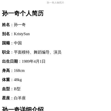
孙一奇人物照片
孙一奇个人简历
姓名
：孙一奇
别名
：KristySun
国籍
：中国
职业
：平面模特、舞蹈编导、演员
出生日期
：1989年4月1日
身高
：168cm
体重
：48kg
血型
：B型
星座
：白羊座
孙一奇详细介绍